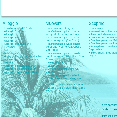
Alloggio
Muoversi
Scoprire
• Gli alberghi, B&B & ville
• trasferimenti alberghi
• Escursioni
• Alberghi 5* & lusso
• trasferimento privato mahe
• Immersione subacqu
aeroporto > porto (Cat Coco)
• Alberghi 4*
• Pacchetti Matrimonio
• Alberghi 3*
• trasferimento privato mahe
• Crociere alle Seychell
port > aeroporto (Cat Coco)
• Crociere partenza M
• Alberghi 2*
• Crociere partenza Pra
• Alberghi appartamenti
• trasferimento privato praslin
• Adempimenti matrimo
aeroporto > porto (Cat Coco /
• Pensioni
Seychelles
Cat Rose)
• Ville
• Seychelles : preparare
• Villas luxes
• trasferimento privato praslin
viaggio
port > aeroporto (Cat Coco / Cat
• 6 viaggi & soggiorni seychelles
Rose)
• Gli alberghi nelle Seychelles
(Mappa)
• Noleggi auto
• Alberghi e pensioni Mahe
• Voli interni
• Alberghi e pensioni Praslin
• Collegamenti marittimi (Cat
Cocos)
• Alberghi e pensioni La Digue
• Voli lungo raggio Seychelles
• Organizzare il suo viaggio on-
line
• Vedere tutti gli orari Cat Coco
• Vedere tutti gli orari Inter Island
Ferry
Sito compati
© 2011 - 20
Powered by