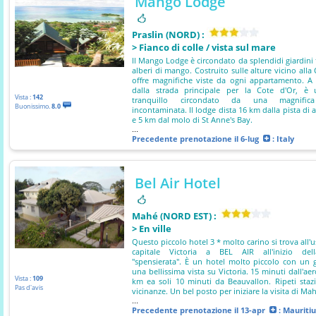
Mango Lodge
Praslin (NORD) :
> Fianco di colle / vista sul mare
Il Mango Lodge è circondato da splendidi giardini t
alberi di mango. Costruito sulle alture vicino alla 
offre magnifiche viste da ogni appartamento. A
dalla strada principale per la Cote d'Or, è
Vista :
142
tranquillo circondato da una magnific
Buonissimo.
8.0
incontaminata. Il lodge dista 16 km dalla pista di a
e 5 km dal molo di St Anne's Bay.
...
Precedente prenotazione
il 6-lug
: Italy
Bel Air Hotel
Mahé (NORD EST) :
> En ville
Questo piccolo hotel 3 * molto carino si trova all'u
capitale Victoria a BEL AIR all'inizio del
"spensierata". È un hotel molto piccolo con un 
una bellissima vista su Victoria. 15 minuti dall'ae
Vista :
109
km ea soli 10 minuti da Beauvallon. Ripeti staz
Pas d'avis
vicinanze. Un bel posto per iniziare la visita di Ma
...
Precedente prenotazione
il 13-apr
: Mauritiu