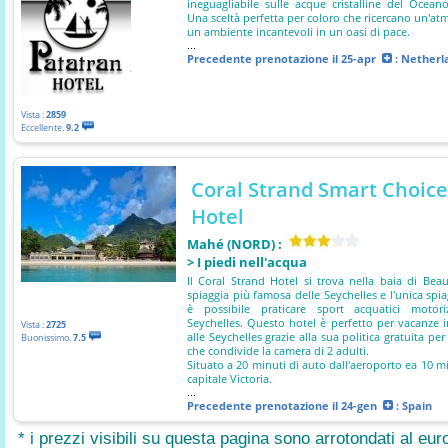
ineguagliabile sulle acque cristalline del Ocean
Una sceltà perfetta per coloro che ricercano un'at
un ambiente incantevoli in un oasi di pace.
...
Precedente prenotazione
il 25-apr
: Netherl
Vista :
2859
Eccellente.
9.2
Coral Strand Smart Choice
Hotel
Mahé (NORD) :
> I piedi nell'acqua
Il Coral Strand Hotel si trova nella baia di Beau
spiaggia più famosa delle Seychelles e l'unica spi
è possibile praticare sport acquatici motoriz
Seychelles. Questo hotel è perfetto per vacanze i
Vista :
2725
alle Seychelles grazie alla sua politica gratuita pe
Buonissimo.
7.5
che condivide la camera di 2 adulti.
Situato a 20 minuti di auto dall'aeroporto ea 10 mi
capitale Victoria.
...
Precedente prenotazione
il 24-gen
: Spain
* i prezzi visibili su questa pagina sono arrotondati al euro