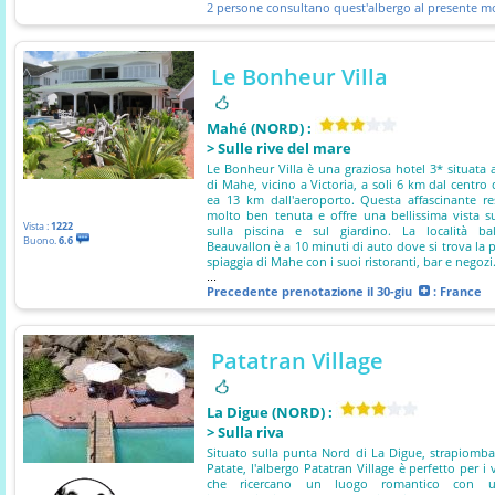
2 persone consultano quest'albergo al presente 
Le Bonheur Villa
Mahé (NORD) :
> Sulle rive del mare
Le Bonheur Villa è una graziosa hotel 3* situata 
di Mahe, vicino a Victoria, a soli 6 km dal centro d
ea 13 km dall'aeroporto. Questa affascinante r
molto ben tenuta e offre una bellissima vista 
Vista :
1222
sulla piscina e sul giardino. La località ba
Buono.
6.6
Beauvallon è a 10 minuti di auto dove si trova la 
spiaggia di Mahe con i suoi ristoranti, bar e negozi
...
Precedente prenotazione
il 30-giu
: France
Patatran Village
La Digue (NORD) :
> Sulla riva
Situato sulla punta Nord di La Digue, strapiom
Patate, l'albergo Patatran Village è perfetto per i 
che ricercano un luogo romantico con u