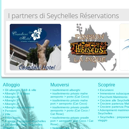
I partners di Seychelles Réservations
Alloggio
Muoversi
Scoprire
• Gli alberghi, B&B & ville
• trasferimenti alberghi
• Escursioni
• Alberghi 5* & lusso
• trasferimento privato mahe
• Immersione subacqu
aeroporto > porto (Cat Coco)
• Alberghi 4*
• Pacchetti Matrimonio
• Alberghi 3*
• trasferimento privato mahe
• Crociere alle Seychell
port > aeroporto (Cat Coco)
• Crociere partenza M
• Alberghi 2*
• Crociere partenza Pra
• Alberghi appartamenti
• trasferimento privato praslin
• Adempimenti matrimo
aeroporto > porto (Cat Coco /
• Pensioni
Seychelles
Cat Rose)
• Ville
• Seychelles : preparare
• Villas luxes
• trasferimento privato praslin
viaggio
port > aeroporto (Cat Coco / Cat
• 6 viaggi & soggiorni seychelles
Rose)
• Gli alberghi nelle Seychelles
(Mappa)
• Noleggi auto