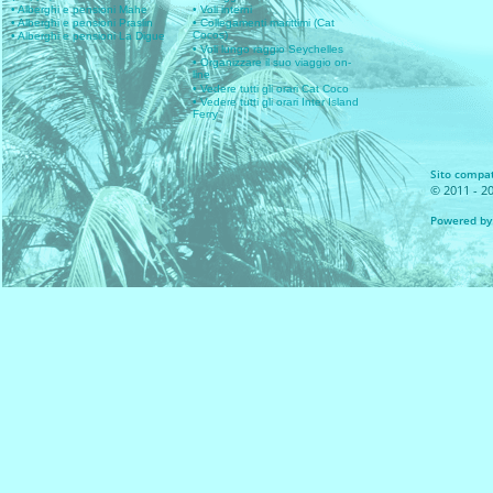
• Alberghi e pensioni Mahe
• Voli interni
• Alberghi e pensioni Praslin
• Collegamenti marittimi (Cat
Cocos)
• Alberghi e pensioni La Digue
• Voli lungo raggio Seychelles
• Organizzare il suo viaggio on-
line
• Vedere tutti gli orari Cat Coco
• Vedere tutti gli orari Inter Island
Ferry
Sito compati
© 2011 - 20
Powered by