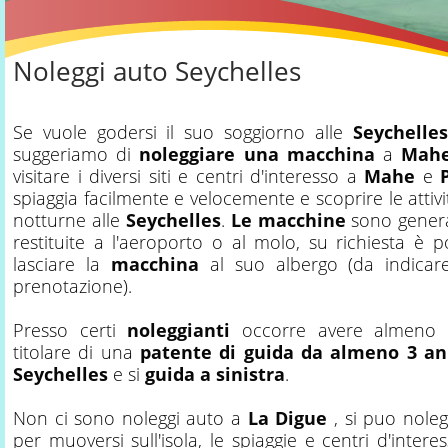
Noleggi auto Seychelles
Se vuole godersi il suo soggiorno alle
Seychelles
suggeriamo di
noleggiare una macchina
a
Mah
visitare i diversi siti e centri d'interesso a
Mahe
e
spiaggia facilmente e velocemente e scoprire le attivi
notturne alle
Seychelles
.
Le macchine
sono genera
restituite a l'aeroporto o al molo, su richiesta è p
lasciare la
macchina
al suo albergo (da indicar
prenotazione).
Presso certi
noleggianti
occorre avere almen
titolare di una
patente di guida da almeno 3 an
Seychelles
e si
guida a sinistra
.
Non ci sono noleggi auto a
La Digue
, si puo nole
per muoversi sull'isola, le spiaggie e centri d'inter