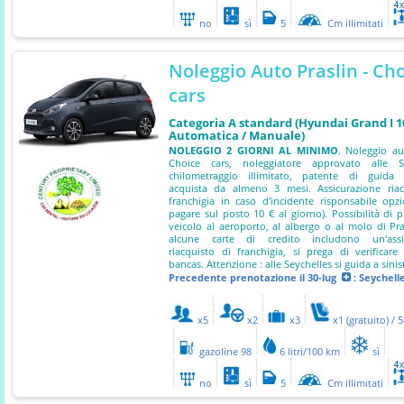
no
sì
5
Cm illimitati
Noleggio Auto Praslin - Ch
cars
Categoria A standard (Hyundai Grand I 10
Automatica / Manuale)
NOLEGGIO 2 GIORNI AL MINIMO
. Noleggio au
Choice cars, noleggiatore approvato alle Se
chilometraggio illimitato, patente di guida 
acquista da almeno 3 mesi. Assicurazione riac
franchigia in caso d'incidente risponsabile opz
pagare sul posto 10 € al giorno). Possibilità di p
veicolo al aeroporto, al albergo o al molo di Pra
alcune carte di credito includono un'assi
riacquisto di franchigia, si prega di verificare
bancas. Attenzione : alle Seychelles si guida a sinis
Precedente prenotazione
il 30-lug
: Seychell
x5
x2
x3
x1 (gratuito) / 
gazoline 98
6 litri/100 km
sì
no
sì
5
Cm illimitati