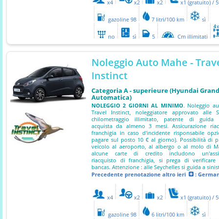
x4
x2
x2
x1 (gratuito) / 
gazoline 98
7 litri/100 km
sì
no
sì
5
Cm illimitati
Noleggio Auto Mahe - Trav
Instinct
Categoria A - superieure (Hyundai Grand
Automatica)
NOLEGGIO 2 GIORNI AL MINIMO
. Noleggio au
Travel Instinct, noleggiatore approvato alle S
chilometraggio illimitato, patente di guida 
acquista da almeno 3 mesi. Assicurazione riac
franchigia in caso d'incidente risponsabile opz
pagare sul posto 10 € al giorno). Possibilità di p
veicolo al aeroporto, al albergo o al molo di 
alcune carte di credito includono un'assi
riacquisto di franchigia, si prega di verificare
bancas. Attenzione : alle Seychelles si guida a sinis
Precedente prenotazione
altro ieri
: Germa
x4
x2
x2
x1 (gratuito) / 
gazoline 98
6 litri/100 km
sì