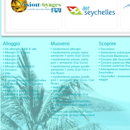
Alloggio
Muoversi
Scoprire
• Gli alberghi, B&B & ville
• trasferimenti alberghi
• Escursioni
• Alberghi 5* & lusso
• trasferimento privato mahe
• Immersione subacqu
aeroporto > porto (Cat Coco)
• Alberghi 4*
• Pacchetti Matrimonio
• Alberghi 3*
• trasferimento privato mahe
• Crociere alle Seychell
port > aeroporto (Cat Coco)
• Crociere partenza M
• Alberghi 2*
• Crociere partenza Pra
• Alberghi appartamenti
• trasferimento privato praslin
• Adempimenti matrimo
aeroporto > porto (Cat Coco /
• Pensioni
Seychelles
Cat Rose)
• Ville
• Seychelles : preparare
• Villas luxes
• trasferimento privato praslin
viaggio
port > aeroporto (Cat Coco / Cat
• 6 viaggi & soggiorni seychelles
Rose)
• Gli alberghi nelle Seychelles
(Mappa)
• Noleggi auto
• Alberghi e pensioni Mahe
• Voli interni
• Alberghi e pensioni Praslin
• Collegamenti marittimi (Cat
Cocos)
• Alberghi e pensioni La Digue
• Voli lungo raggio Seychelles
• Organizzare il suo viaggio on-
line
• Vedere tutti gli orari Cat Coco
• Vedere tutti gli orari Inter Island
Ferry