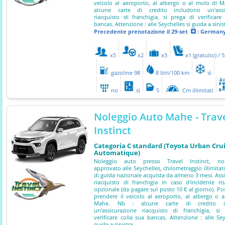
veicolo al aeroporto, al albergo o al molo di 
alcune carte di credito includono un'assi
riacquisto di franchigia, si prega di verificare
bancas. Attenzione : alle Seychelles si guida a sinis
Precedente prenotazione
il 29-set
: German
x5
x2
x3
x1 (gratuito) / 
gazoline 98
8 litri/100 km
sì
no
sì
5
Cm illimitati
Noleggio Auto Mahe - Trav
Instinct
Categoria C standard (Toyota Urban Cru
Automatique)
Noleggio auto presso Travel Instinct, nol
approvato alle Seychelles, chilometraggio illimitat
di guida nazionale acquista da almeno 3 mesi. Ass
riacquisto di franchigia in caso d'incidente ri
opzionale (da pagare sul posto 10 € al giorno). Poss
prendere il veicolo al aeroporto, al albergo o 
Mahe. Nb : alcune carte di credito i
un'assicurazione riacquisto di franchigia, si
verificare colla sua bancas. Attenzione : alle Sey
guida a sinistra.