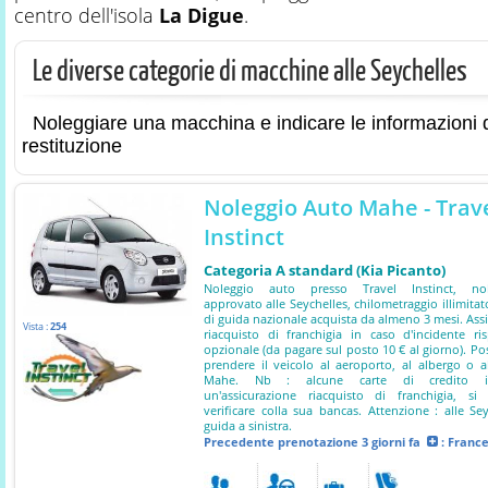
centro dell'isola
La Digue
.
Le diverse categorie di macchine alle Seychelles
Noleggiare una macchina e indicare le informazioni d
restituzione
Noleggio Auto Mahe - Trav
Instinct
Categoria A standard (Kia Picanto)
Noleggio auto presso Travel Instinct, nol
approvato alle Seychelles, chilometraggio illimitat
di guida nazionale acquista da almeno 3 mesi. Ass
Vista :
254
riacquisto di franchigia in caso d'incidente ri
opzionale (da pagare sul posto 10 € al giorno). Poss
prendere il veicolo al aeroporto, al albergo o 
Mahe. Nb : alcune carte di credito i
un'assicurazione riacquisto di franchigia, si
verificare colla sua bancas. Attenzione : alle Sey
guida a sinistra.
Precedente prenotazione
3 giorni fa
: Franc