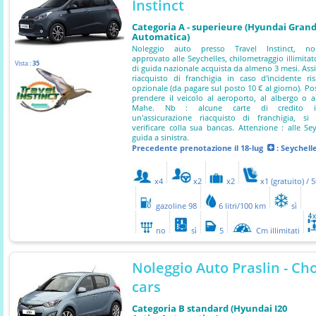
Instinct
Categoria A - superieure (Hyundai Grand
Automatica)
Noleggio auto presso Travel Instinct, nol
approvato alle Seychelles, chilometraggio illimitat
Vista :
35
di guida nazionale acquista da almeno 3 mesi. Ass
riacquisto di franchigia in caso d'incidente ri
opzionale (da pagare sul posto 10 € al giorno). Poss
prendere il veicolo al aeroporto, al albergo o 
Mahe. Nb : alcune carte di credito i
un'assicurazione riacquisto di franchigia, si
verificare colla sua bancas. Attenzione : alle Sey
guida a sinistra.
Precedente prenotazione
il 18-lug
: Seychell
x4
x2
x2
x1 (gratuito) / 
gazoline 98
6 litri/100 km
sì
no
sì
5
Cm illimitati
Noleggio Auto Praslin - Ch
cars
Categoria B standard (Hyundai I20