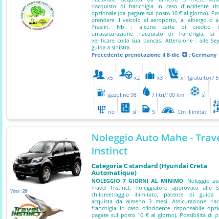
riacquisto di franchigia in caso d'incidente ri
opzionale (da pagare sul posto 10 € al giorno). Poss
prendere il veicolo al aeroporto, al albergo o 
Praslin. Nb : alcune carte di credito i
un'assicurazione riacquisto di franchigia, si
verificare colla sua bancas. Attenzione : alle Sey
guida a sinistra.
Precedente prenotazione
il 8-dic
: Germany
x5
x2
x3
x1 (gratuito) / 
gazoline 98
7 litri/100 km
sì
no
sì
5
Cm illimitati
Noleggio Auto Mahe - Trav
Instinct
Categoria C standard (Hyundai Creta
Automatique)
NOLEGGIO 7 GIORNI AL MINIMO
. Noleggio au
Travel Instinct, noleggiatore approvato alle S
Vista :
20
chilometraggio illimitato, patente di guida 
acquista da almeno 3 mesi. Assicurazione riac
franchigia in caso d'incidente risponsabile opz
pagare sul posto 10 € al giorno). Possibilità di p