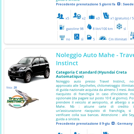
Precedente prenotazione
5 giorni fa
: Swede
x5
x2
x3
x1 (gratuito) / 
gazoline 98
8 litri/100 km
sì
no
sì
5
Cm illimitati
Noleggio Auto Mahe - Trav
Instinct
Categoria C standard (Hyundai Creta
Automatique)
Noleggio auto presso Travel Instinct, nol
approvato alle Seychelles, chilometraggio illimitat
Vista :
20
di guida nazionale acquista da almeno 3 mesi. Ass
riacquisto di franchigia in caso d'incidente ri
opzionale (da pagare sul posto 10 € al giorno). Poss
prendere il veicolo al aeroporto, al albergo o 
Mahe. Nb : alcune carte di credito i
un'assicurazione riacquisto di franchigia, si
verificare colla sua bancas. Attenzione : alle Sey
guida a sinistra.
Precedente prenotazione
il 9-giu
: Germany