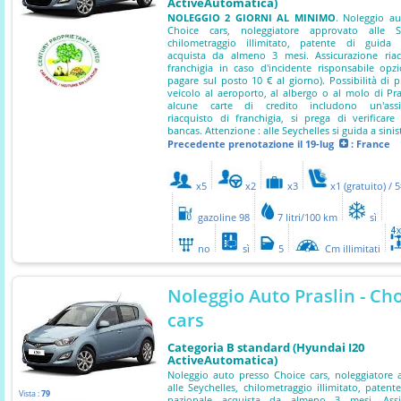
ActiveAutomatica)
NOLEGGIO 2 GIORNI AL MINIMO
. Noleggio au
Choice cars, noleggiatore approvato alle Se
chilometraggio illimitato, patente di guida 
acquista da almeno 3 mesi. Assicurazione riac
franchigia in caso d'incidente risponsabile opz
pagare sul posto 10 € al giorno). Possibilità di p
veicolo al aeroporto, al albergo o al molo di Pra
alcune carte di credito includono un'assi
riacquisto di franchigia, si prega di verificare
bancas. Attenzione : alle Seychelles si guida a sinis
Precedente prenotazione
il 19-lug
: France
x5
x2
x3
x1 (gratuito) / 
gazoline 98
7 litri/100 km
sì
no
sì
5
Cm illimitati
Noleggio Auto Praslin - Ch
cars
Categoria B standard (Hyundai I20
ActiveAutomatica)
Noleggio auto presso Choice cars, noleggiatore
alle Seychelles, chilometraggio illimitato, patent
Vista :
79
nazionale acquista da almeno 3 mesi. Assi