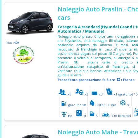
Noleggio Auto Praslin - Ch
cars
Categoria A standard (Hyundai Grand I 10
Automatica / Manuale)
Noleggio auto presso Choice cars, noleggiatore
alle Seychelles, chilometraggio illimitato, patent
Vista :
499
nazionale acquista da almeno 3 mesi. Assi
riacquisto di franchigia in caso d'incidente ri
opzionale (da pagare sul posto 10 € al giorno). Poss
prendere il veicolo al aeroporto, al albergo o 
Praslin. Nb : alcune carte di credito i
un'assicurazione riacquisto di franchigia, si
verificare colla sua bancas. Attenzione : alle Sey
guida a sinistra.
Precedente prenotazione
fa 3 ore
: France
x5
x2
x3
x1 (gratuito) / 
gazoline 98
6 litri/100 km
sì
no
sì
5
Cm illimitati
Noleggio Auto Mahe - Trav