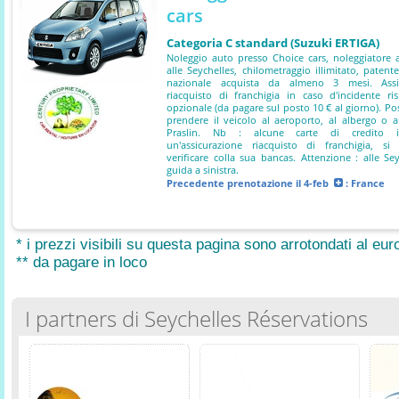
cars
Categoria C standard (Suzuki ERTIGA)
Noleggio auto presso Choice cars, noleggiatore
alle Seychelles, chilometraggio illimitato, patent
nazionale acquista da almeno 3 mesi. Assi
riacquisto di franchigia in caso d'incidente ri
opzionale (da pagare sul posto 10 € al giorno). Poss
prendere il veicolo al aeroporto, al albergo o 
Praslin. Nb : alcune carte di credito i
un'assicurazione riacquisto di franchigia, si
verificare colla sua bancas. Attenzione : alle Sey
guida a sinistra.
Precedente prenotazione
il 4-feb
: France
* i prezzi visibili su questa pagina sono arrotondati al euro
** da pagare in loco
I partners di Seychelles Réservations