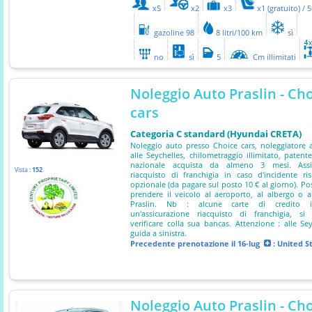
x5
x2
x3
x1 (gratuito) / 
gazoline 98
8 litri/100 km
sì
no
sì
5
Cm illimitati
Noleggio Auto Praslin - Ch
cars
Categoria C standard (Hyundai CRETA)
Noleggio auto presso Choice cars, noleggiatore
alle Seychelles, chilometraggio illimitato, patent
nazionale acquista da almeno 3 mesi. Assi
Vista :
152
riacquisto di franchigia in caso d'incidente ri
opzionale (da pagare sul posto 10 € al giorno). Poss
prendere il veicolo al aeroporto, al albergo o 
Praslin. Nb : alcune carte di credito i
un'assicurazione riacquisto di franchigia, si
verificare colla sua bancas. Attenzione : alle Sey
guida a sinistra.
Precedente prenotazione
il 16-lug
: United S
Noleggio Auto Praslin - Ch