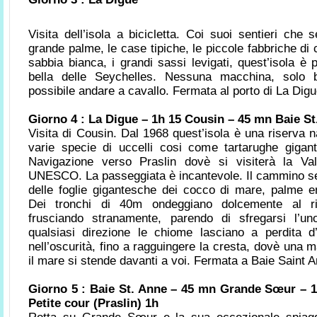
Visita dell’isola a bicicletta. Coi suoi sentieri che 
grande palme, le case tipiche, le piccole fabbriche di 
sabbia bianca, i grandi sassi levigati, quest’isola è 
bella delle Seychelles. Nessuna macchina, solo b
possibile andare a cavallo. Fermata al porto di La Digue
Giorno 4 : La Digue – 1h 15 Cousin – 45 mn Baie St
Visita di Cousin. Dal 1968 quest’isola è una riserva 
varie specie di uccelli cosi come tartarughe gigan
Navigazione verso Praslin dovè si visiterà la Val
UNESCO. La passeggiata è incantevole. Il cammino ser
delle foglie gigantesche dei cocco di mare, palme en
Dei tronchi di 40m ondeggiano dolcemente al ri
frusciando stranamente, parendo di sfregarsi l’uno
qualsiasi direzione le chiome lasciano a perdita 
nell’oscurità, fino a ragguingere la cresta, dovè una m
il mare si stende davanti a voi. Fermata a Baie Saint A
Giorno 5 : Baie St. Anne – 45 mn Grande Sœur – 
Petite cour (Praslin) 1h