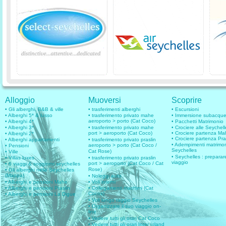
Alloggio
Muoversi
Scoprire
• Gli alberghi, B&B & ville
• trasferimenti alberghi
• Escursioni
• Alberghi 5* & lusso
• trasferimento privato mahe
• Immersione subacqu
aeroporto > porto (Cat Coco)
• Alberghi 4*
• Pacchetti Matrimonio
• Alberghi 3*
• trasferimento privato mahe
• Crociere alle Seychell
port > aeroporto (Cat Coco)
• Crociere partenza M
• Alberghi 2*
• Crociere partenza Pra
• Alberghi appartamenti
• trasferimento privato praslin
• Adempimenti matrimo
aeroporto > porto (Cat Coco /
• Pensioni
Seychelles
Cat Rose)
• Ville
• Seychelles : preparare
• Villas luxes
• trasferimento privato praslin
viaggio
port > aeroporto (Cat Coco / Cat
• 6 viaggi & soggiorni seychelles
Rose)
• Gli alberghi nelle Seychelles
(Mappa)
• Noleggi auto
• Alberghi e pensioni Mahe
• Voli interni
• Alberghi e pensioni Praslin
• Collegamenti marittimi (Cat
Cocos)
• Alberghi e pensioni La Digue
• Voli lungo raggio Seychelles
• Organizzare il suo viaggio on-
line
• Vedere tutti gli orari Cat Coco
• Vedere tutti gli orari Inter Island