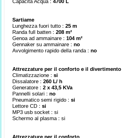
Capacità Acqua :
4700 L
Sartiame
Lunghezza fuori tutto :
25 m
Randa full batten :
208 m²
Genoa ad ammainare :
104 m²
Gennaker su ammainare :
no
Avvolgimento rapido della randa :
no
Attrezzature per il conforto e il divertimento
Climatizzazione :
si
Dissalatore :
260 L/ h
Generatore :
2 x 43,5 KVa
Pannelli solari :
no
Pneumatico semi rigido :
si
Lettore CD :
si
MP3 usb socket : si
Schermo al plasma : si
Attrezzature per il conforto