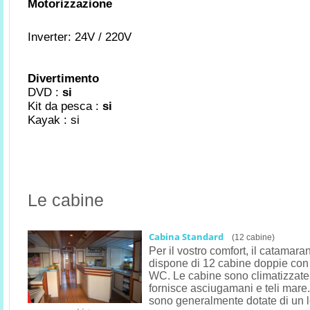
Motorizzazione
Inverter: 24V / 220V
Divertimento
DVD :
si
Kit da pesca :
si
Kayak : si
Le cabine
Cabina Standard
(12 cabine)
Per il vostro comfort, il catamara
dispone di 12 cabine doppie con
WC. Le cabine sono climatizzate
fornisce asciugamani e teli mare
sono generalmente dotate di un l