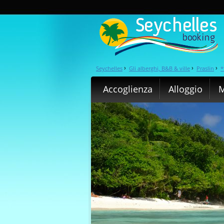
Seychelles
Gli alberghi, B&B & ville
Praslin
*
›
›
›
Accoglienza
Alloggio
M