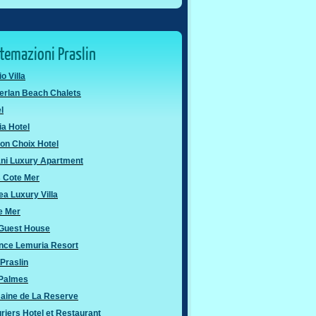
stemazioni Praslin
o Villa
erlan Beach Chalets
l
ia Hotel
on Choix Hotel
ni Luxury Apartment
s Cote Mer
a Luxury Villa
e Mer
 Guest House
nce Lemuria Resort
Praslin
 Palmes
aine de La Reserve
riers Hotel et Restaurant