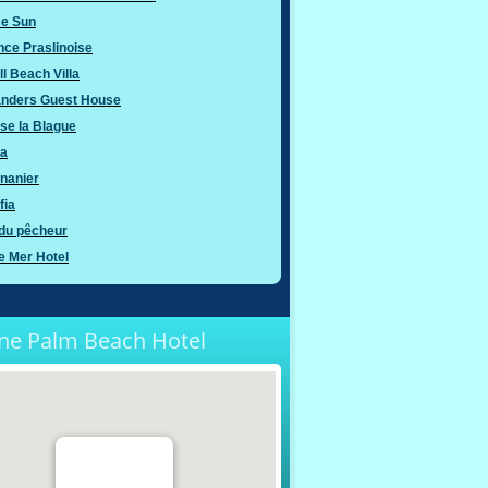
se Sun
ce Praslinoise
l Beach Villa
landers Guest House
nse la Blague
ya
ananier
fia
 du pêcheur
de Mer Hotel
one Palm Beach Hotel