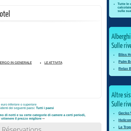
Tutte le 
calcolat
otel
sulla su
Alberghi
Sulle ri
Bliss H
Palm B
BERGO IN GENERALE
LE ATTIVITA
Relax 
Altre si
Sulle ri
l euro inferiore o superiore
denti dei seguenti paesi:
Tutti i paesi
Gecko V
 di notti e su certe categorie di camere a certi periodi,
 ottenere il prezzo migliore
--
Helicon
s Réservations
Le Trop