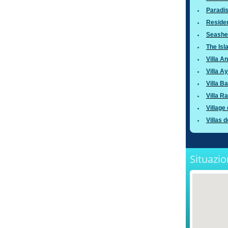
Paradi
Residen
Seashel
The Is
Villa A
Villa A
Villa B
Villa Ra
Village
Villas 
Situazi