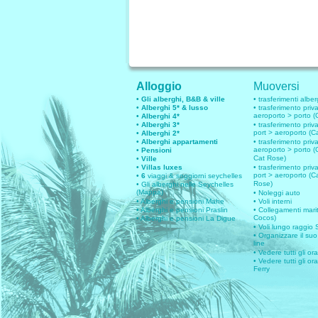
Alloggio
Muoversi
• Gli alberghi, B&B & ville
• trasferimenti alber
• Alberghi 5* & lusso
• trasferimento pri
aeroporto > porto (
• Alberghi 4*
• Alberghi 3*
• trasferimento pri
port > aeroporto (C
• Alberghi 2*
• Alberghi appartamenti
• trasferimento priva
aeroporto > porto (
• Pensioni
Cat Rose)
• Ville
• Villas luxes
• trasferimento priva
port > aeroporto (C
• 6
viaggi & soggiorni seychelles
Rose)
• Gli alberghi nelle Seychelles
(Mappa)
• Noleggi auto
• Alberghi e pensioni Mahe
• Voli interni
• Alberghi e pensioni Praslin
• Collegamenti marit
Cocos)
• Alberghi e pensioni La Digue
• Voli lungo raggio
• Organizzare il suo
line
• Vedere tutti gli or
• Vedere tutti gli ora
Ferry