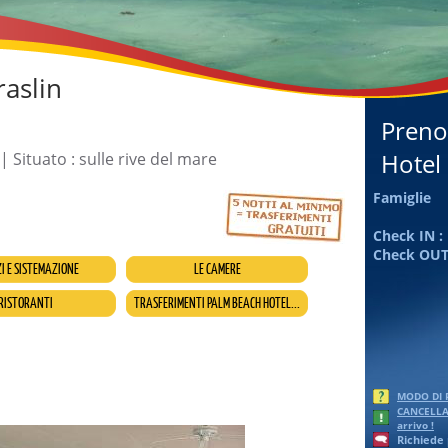
raslin
Preno
Hotel
| Situato : sulle rive del mare
Famiglie
Check IN :
Check OUT
ZI E SISTEMAZIONE
LE CAMERE
RISTORANTI
TRASFERIMENTI PALM BEACH HOTEL...
MODO DI
CANCELLA
arrivo !
Richiede 