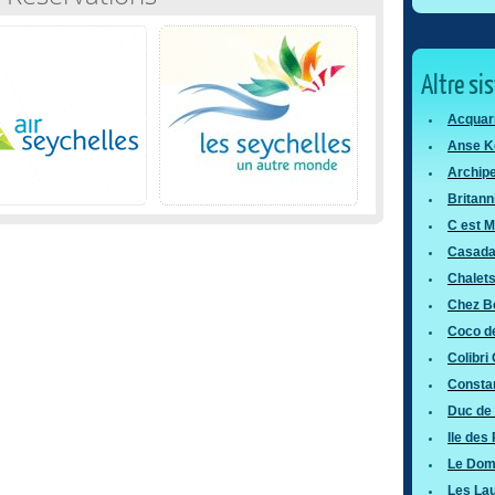
Altre si
Acquari
Anse K
Archipe
Britann
C est M
Casada
Chalet
Chez Be
Coco d
Colibri
Consta
Duc de 
Ile des
Le Dom
Les Lau