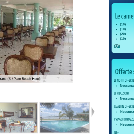
Le came
(10)
(10)
(20)
(10)
Offerte 
rant (© / Palm Beach Hotel)
LE NOTTI OFFERT
Nessuna n
LE RIDUZIONI
Nessuna 
LE ALTRE OFFERT
Nessuna 
I VIAGGI DI NOZZ
Nessuna 
Nb :