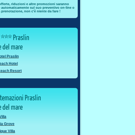
offerte, riduzioni e altre promozioni saranno
e automaticamente sul suo preventivo on-line o
a prenotazione, non c'è niente da fare !
 *** Praslin
ve del mare
otel Praslin
each Hotel
Beach Resort
stemazioni Praslin
ve del mare
illa
ia Grove
ique Villa