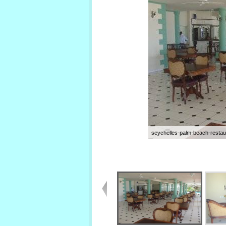
seychelles-palm-beach-restau