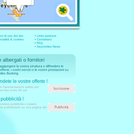
ni di uso del sito
• Links partners
nzialità & cookies
• Contattarci
• FAQ
• Seychelles News
 albergati o fornitori
aggiungere la vostra struttura o diffondere le
offerte, i vostri servizi o le vostre prestazioni su
lles Booking
ndete le vostre offerte !
e l'autorizzazione subito per
Iscrizione
on-line entro 48 ore
pubblicità !
fondere pubblicità o essere
Publicità
re pubblicitario su una pagina del