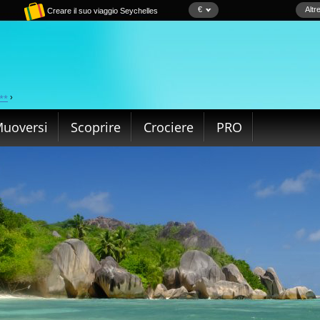
€
Altr
Creare il suo viaggio Seychelles
**
›
uoversi
Scoprire
Crociere
PRO