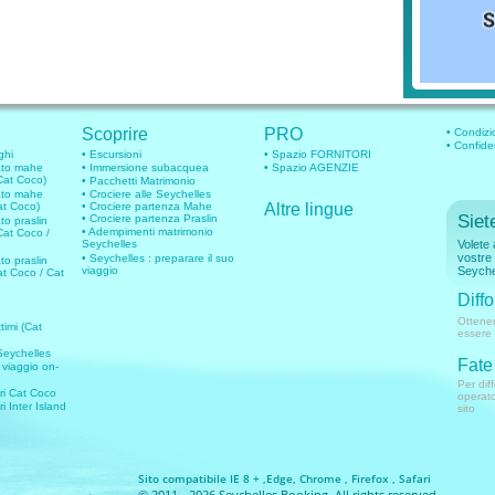
Scoprire
PRO
• Condizio
• Confide
ghi
• Escursioni
• Spazio FORNITORI
vato mahe
• Immersione subacquea
• Spazio AGENZIE
Cat Coco)
• Pacchetti Matrimonio
vato mahe
• Crociere alle Seychelles
at Coco)
• Crociere partenza Mahe
Altre lingue
Siete
• Crociere partenza Praslin
to praslin
• Adempimenti matrimonio
Cat Coco /
Seychelles
Volete 
vostre 
• Seychelles : preparare il suo
to praslin
viaggio
Seyche
at Coco / Cat
Diffo
Ottener
timi (Cat
essere 
 Seychelles
Fate 
 viaggio on-
Per dif
ari Cat Coco
operato
ri Inter Island
sito
Sito compatibile IE 8 + ,Edge, Chrome , Firefox , Safari
© 2011 - 2026 Seychelles Booking. All rights reserved.