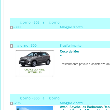
giorno -303 al giorno
-300
Alloggio 3 notti
giorno -300
Trasferimento
Coco de Mer
»
Trasferimento privato e assistenza da
giorno -300 al giorno
-298
Alloggio 2 notti
Avani Seychelles Barbarons Res