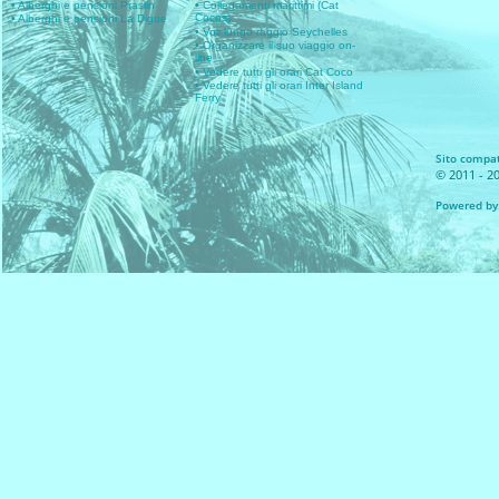
• Alberghi e pensioni Praslin
• Collegamenti marittimi (Cat
Cocos)
• Alberghi e pensioni La Digue
• Voli lungo raggio Seychelles
• Organizzare il suo viaggio on-
line
• Vedere tutti gli orari Cat Coco
• Vedere tutti gli orari Inter Island
Ferry
Sito compati
© 2011 - 20
Powered by