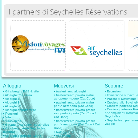
I partners di Seychelles Réservations
Alloggio
Muoversi
Scoprire
• Gli alberghi, B&B & ville
• trasferimenti alberghi
• Escursioni
• Alberghi 5* & lusso
• trasferimento privato mahe
• Immersione subacqu
aeroporto > porto (Cat Coco)
• Alberghi 4*
• Pacchetti Matrimonio
• Alberghi 3*
• trasferimento privato mahe
• Crociere alle Seychell
port > aeroporto (Cat Coco)
• Crociere partenza M
• Alberghi 2*
• Crociere partenza Pra
• Alberghi appartamenti
• trasferimento privato praslin
• Adempimenti matrimo
aeroporto > porto (Cat Coco /
• Pensioni
Seychelles
Cat Rose)
• Ville
• Seychelles : preparare
• Villas luxes
• trasferimento privato praslin
viaggio
port > aeroporto (Cat Coco / Cat
• 6 viaggi & soggiorni seychelles
Rose)
• Gli alberghi nelle Seychelles
(Mappa)
• Noleggi auto
• Alberghi e pensioni Mahe
• Voli interni