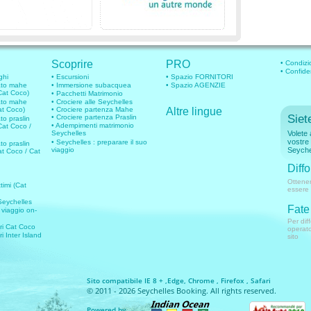
Scoprire
PRO
• Condizio
• Confide
ghi
• Escursioni
• Spazio FORNITORI
vato mahe
• Immersione subacquea
• Spazio AGENZIE
Cat Coco)
• Pacchetti Matrimonio
vato mahe
• Crociere alle Seychelles
at Coco)
• Crociere partenza Mahe
Altre lingue
Siete
• Crociere partenza Praslin
to praslin
• Adempimenti matrimonio
Cat Coco /
Seychelles
Volete 
vostre 
• Seychelles : preparare il suo
to praslin
viaggio
Seyche
at Coco / Cat
Diffo
Ottener
timi (Cat
essere 
 Seychelles
Fate 
 viaggio on-
Per dif
ari Cat Coco
operato
ri Inter Island
sito
Sito compatibile IE 8 + ,Edge, Chrome , Firefox , Safari
© 2011 - 2026 Seychelles Booking. All rights reserved.
Powered by