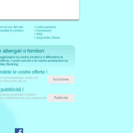
ni di uso del sito
• Links partners
nzialità & cookies
• Contattarci
• FAQ
• Seychelles News
 albergati o fornitori
aggiungere la vostra struttura o diffondere le
offerte, i vostri servizi o le vostre prestazioni su
lles Booking
ndete le vostre offerte !
e l'autorizzazione subito per
Iscrizione
on-line entro 48 ore
pubblicità !
fondere pubblicità o essere
Publicità
re pubblicitario su una pagina del