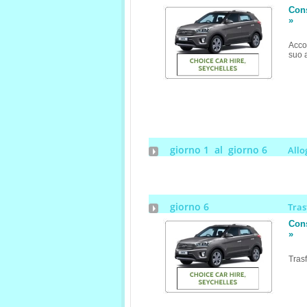
Con
»
Acco
suo 
giorno 1 al giorno 6
Allo
giorno 6
Tra
Con
»
Trasf