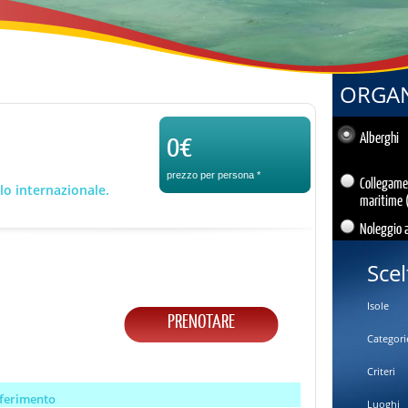
ORGAN
0€
Alberghi
prezzo per persona
*
Collegame
o internazionale.
maritime 
Noleggio 
Scel
Isole
PRENOTARE
Categori
Criteri
sferimento
Luoghi