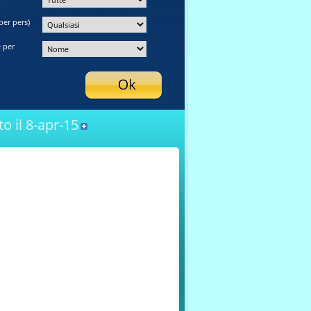
per pers)
 per
o il 8-apr-15