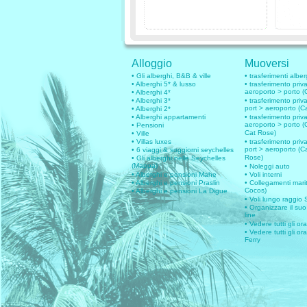
Alloggio
Muoversi
• Gli alberghi, B&B & ville
• trasferimenti alber
• Alberghi 5* & lusso
• trasferimento pri
aeroporto > porto (
• Alberghi 4*
• Alberghi 3*
• trasferimento pri
port > aeroporto (C
• Alberghi 2*
• Alberghi appartamenti
• trasferimento priva
aeroporto > porto (
• Pensioni
Cat Rose)
• Ville
• Villas luxes
• trasferimento priva
port > aeroporto (C
• 6 viaggi & soggiorni seychelles
Rose)
• Gli alberghi nelle Seychelles
(Mappa)
• Noleggi auto
• Alberghi e pensioni Mahe
• Voli interni
• Alberghi e pensioni Praslin
• Collegamenti marit
Cocos)
• Alberghi e pensioni La Digue
• Voli lungo raggio
• Organizzare il suo
line
• Vedere tutti gli or
• Vedere tutti gli ora
Ferry