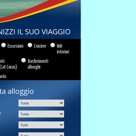
IZZI IL SUO VIAGGIO
Escursioni
Crociere
Voli
interiori
nti
Trasferimenti
(Cat Cocos)
alberghi
auto
ta alloggio
e