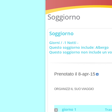
Soggiorno
Soggiorno
Giorni / -1 Notti -
Questo soggiorno include: Albergo
Questo soggiorno non include un vol
Prenotato il 8-apr-15
ORGANIZZI IL SUO VIAGGIO
giorno 1
Tra