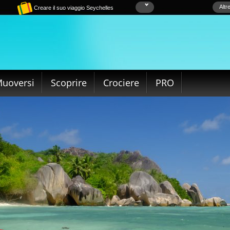
Altr
Creare il suo viaggio Seychelles
uoversi
Scoprire
Crociere
PRO