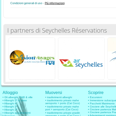
Condizioni generali di uso -
Più informazioni
I partners di Seychelles Réservations
Alloggio
Muoversi
Scoprire
• Gli alberghi, B&B & ville
• trasferimenti alberghi
• Escursioni
• Alberghi 5* & lusso
• trasferimento privato mahe
• Immersione subacqu
aeroporto > porto (Cat Coco)
• Alberghi 4*
• Pacchetti Matrimonio
• Alberghi 3*
• trasferimento privato mahe
• Crociere alle Seychell
port > aeroporto (Cat Coco)
• Crociere partenza M
• Alberghi 2*
• Crociere partenza Pra
• Alberghi appartamenti
• trasferimento privato praslin
• Adempimenti matrimo
aeroporto > porto (Cat Coco /
• Pensioni