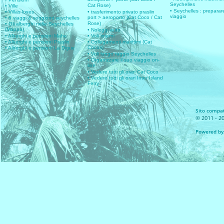
Seychelles
Cat Rose)
• Ville
• Seychelles : preparare
• Villas luxes
• trasferimento privato praslin
viaggio
port > aeroporto (Cat Coco / Cat
• 6 viaggi & soggiorni seychelles
Rose)
• Gli alberghi nelle Seychelles
(Mappa)
• Noleggi auto
• Alberghi e pensioni Mahe
• Voli interni
• Alberghi e pensioni Praslin
• Collegamenti marittimi (Cat
Cocos)
• Alberghi e pensioni La Digue
• Voli lungo raggio Seychelles
• Organizzare il suo viaggio on-
line
• Vedere tutti gli orari Cat Coco
• Vedere tutti gli orari Inter Island
Ferry
Sito compati
© 2011 - 20
Powered by