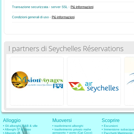
Transazione securizzata - server SSL -
Più informazioni
Condizioni generali di uso -
Più informazioni
I partners di Seychelles Réservations
Alloggio
Muoversi
Scoprire
• Gli alberghi, B&B & ville
• trasferimenti alberghi
• Escursioni
• Alberghi 5* & lusso
• trasferimento privato mahe
• Immersione subacqu
aeroporto > porto (Cat Coco)
• Alberghi 4*
• Pacchetti Matrimonio