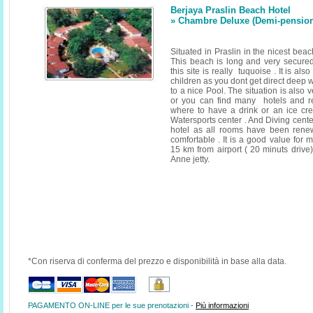
Berjaya Praslin Beach Hotel
» Chambre Deluxe (Demi-pensio
Situated in Praslin in the nicest bea
This beach is long and very secured
this site is really tuquoise . It is als
children as you dont get direct deep 
to a nice Pool. The situation is also
or you can find many hotels and r
where to have a drink or an ice cr
Watersports center . And Diving cent
hotel as all rooms have been rene
comfortable . It is a good value for 
15 km from airport ( 20 minuts drive
Anne jetty.
*Con riserva di conferma del prezzo e disponibilità in base alla data.
PAGAMENTO ON-LINE per le sue prenotazioni -
Più informazioni