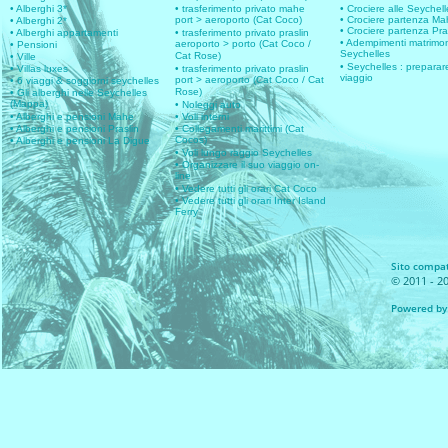
• Alberghi 3*
• trasferimento privato mahe
• Crociere alle Seychell
port > aeroporto (Cat Coco)
• Crociere partenza M
• Alberghi 2*
• Crociere partenza Pra
• Alberghi appartamenti
• trasferimento privato praslin
• Adempimenti matrimo
aeroporto > porto (Cat Coco /
• Pensioni
Seychelles
Cat Rose)
• Ville
• Seychelles : preparare
• Villas luxes
• trasferimento privato praslin
viaggio
port > aeroporto (Cat Coco / Cat
• 6 viaggi & soggiorni seychelles
Rose)
• Gli alberghi nelle Seychelles
(Mappa)
• Noleggi auto
• Alberghi e pensioni Mahe
• Voli interni
• Alberghi e pensioni Praslin
• Collegamenti marittimi (Cat
Cocos)
• Alberghi e pensioni La Digue
• Voli lungo raggio Seychelles
• Organizzare il suo viaggio on-
line
• Vedere tutti gli orari Cat Coco
• Vedere tutti gli orari Inter Island
Ferry
Sito compati
© 2011 - 20
Powered by