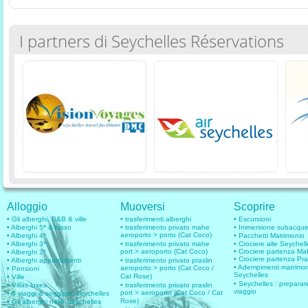
I partners di Seychelles Réservations
Alloggio
Muoversi
Scoprire
• Gli alberghi, B&B & ville
• trasferimenti alberghi
• Escursioni
• Alberghi 5* & lusso
• trasferimento privato mahe
• Immersione subacqu
aeroporto > porto (Cat Coco)
• Alberghi 4*
• Pacchetti Matrimonio
• Alberghi 3*
• trasferimento privato mahe
• Crociere alle Seychell
port > aeroporto (Cat Coco)
• Crociere partenza M
• Alberghi 2*
• Crociere partenza Pra
• Alberghi appartamenti
• trasferimento privato praslin
• Adempimenti matrimo
aeroporto > porto (Cat Coco /
• Pensioni
Seychelles
Cat Rose)
• Ville
• Seychelles : preparare
• Villas luxes
• trasferimento privato praslin
viaggio
port > aeroporto (Cat Coco / Cat
• 6 viaggi & soggiorni seychelles
Rose)
• Gli alberghi nelle Seychelles