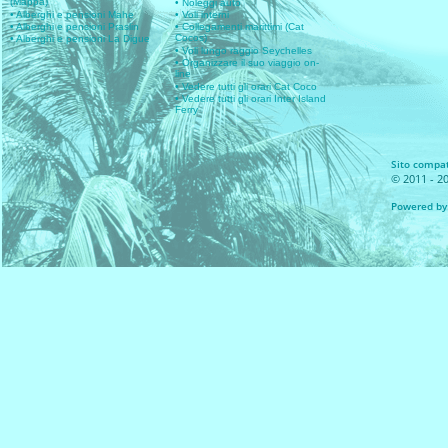
(Mappa)
• Noleggi auto
• Alberghi e pensioni Mahe
• Voli interni
• Alberghi e pensioni Praslin
• Collegamenti marittimi (Cat
Cocos)
• Alberghi e pensioni La Digue
• Voli lungo raggio Seychelles
• Organizzare il suo viaggio on-
line
• Vedere tutti gli orari Cat Coco
• Vedere tutti gli orari Inter Island
Ferry
Sito compati
© 2011 - 20
Powered by